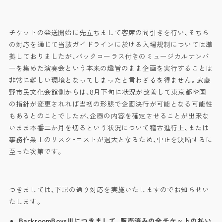
チケットの発送開始に先立ちまして客席の間引きを行い、そちら
の対応を通じて当該ガイドラインに於ける入場規制については準
拠しておりましたが、バックコーラス付きのミュージカルナンバ
ーを集めた演奏会という本来の趣旨のまま企画を実行することは
非常に難しい環境となってしまったと言わざるを得ません。武蔵
野市民文化会館側からは、8月下旬に状況が改善して東京都や国
の指針が変更されれば当初の形態で企画決行が可能となる可能性
もあるとのことでしたが、企画の内容を確定させることが出来な
いまま本番二か月を切るという状況について稽古進行上、または
事務作業上のリスク・コストが過大となるため、中止を決断するに
至った次第です。
つきましては、下記の通り対応を実施いたしますのでお知らせい
たします。
BackroomBoysⅢにつきまして、販売済みの全チケットの払い