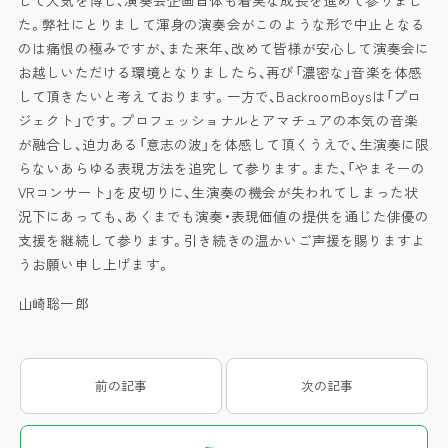
して人気を博し、演奏会企画自体も着実な成長を進めて参りまし
た。弊社にとりまして渾身の演奏会がこのような形で中止となる
のは痛恨の極みですが、また来年、改めて皆様が安心して演奏会に
お越しいただける環境となりましたら、再び「濃密な」音楽を体感
して頂きたいと考えております。一方で、BackroomBoysは「プロ
ジェクト」です。プロフェッショナルとアマチュアの本気の音楽
が融合し、迫力ある「意志の波」を体感して頂くうえで、生演奏に限
らないあらゆる表現方法を追究して参ります。また、「やまそーの
VRコンサート」を皮切りに、生演奏の機会が失われてしまった状
況下にあっても、あくまでも演奏・表現価値の提供を通じた俳優の
支援を継続して参ります。引き続きの温かいご声援を賜りますよ
うお願い申し上げます。
山崎聡一郎
前の記事
次の記事