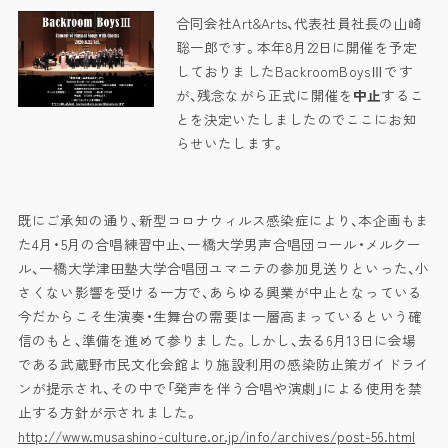
合同会社Art&Arts、代表社員社長の山崎
聡一郎です。本年8月22日に開催を予定
しておりましたBackroomBoysⅢです
が、残念ながら正式に開催を
中止
するこ
とを決定いたしましたのでここにお知
らせいたします。
既にご承知の通り、新型コロナウィルス感染症により、本企画もま
た4月・5月の合唱練習中止、一橋大学男声合唱団コール・メルクー
ル、一橋大学津田塾大学合唱団ユマニテの参加見送りといった、小
さくない影響を受ける一方で、あらゆる興業が中止となっている
今だからこそ生演奏・生舞台の需要は一層高まっているという確
信のもと、準備を進めて参りました。しかし、去る6月13日に会場
である武蔵野市民文化会館より施設利用の感染防止策ガイドライ
ンが提示され、その中で「発声を伴う合唱や演劇」による使用を禁
止する方針が示されました。
http://www.musashino-culture.or.jp/info/archives/post-56.html