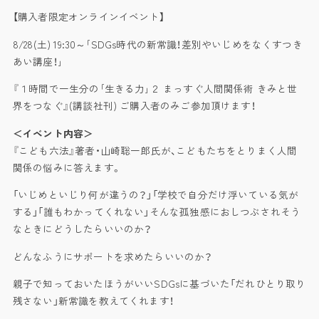
【購入者限定オンラインイベント】
8/28(土) 19:30～｢SDGs時代の新常識！差別やいじめをなくすつき
あい講座！｣
『１時間で一生分の｢生きる力｣２ まっすぐ人間関係術 きみと世
界をつなぐ』(講談社刊) ご購入者のみご参加頂けます！
＜イベント内容＞
『こども六法』著者・山崎聡一郎氏が、こどもたちをとりまく人間
関係の悩みに答えます。
「いじめといじり何が違うの？」「学校で自分だけ浮いている気が
する」「誰もわかってくれない」そんな孤独感におしつぶされそう
なときにどうしたらいいのか？
どんなふうにサポートを求めたらいいのか？
親子で知っておいたほうがいいSDGsに基づいた「だれひとり取り
残さない」新常識を教えてくれます！