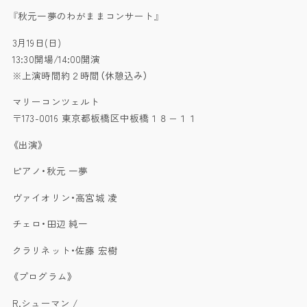
『秋元一夢のわがままコンサート』
3月19日(日)
13:30開場/14:00開演
※上演時間約２時間（休憩込み）
マリーコンツェルト
〒173-0016 東京都板橋区中板橋１８−１１
《出演》
ピアノ・秋元 一夢
ヴァイオリン・高宮城 凌
チェロ・田辺 純一
クラリネット・佐藤 宏樹
《プログラム》
R.シューマン /